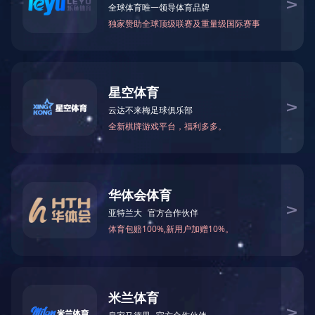
TSP双螺旋泵
泊头市盛唐水泵厂有现工厂 报备号： 电话号： 4000-911-
880 传真电话：0317-8171515 油箱：158095345@qq.com
地点：广东省沧州市泊头市行业制作区
小程序扫一