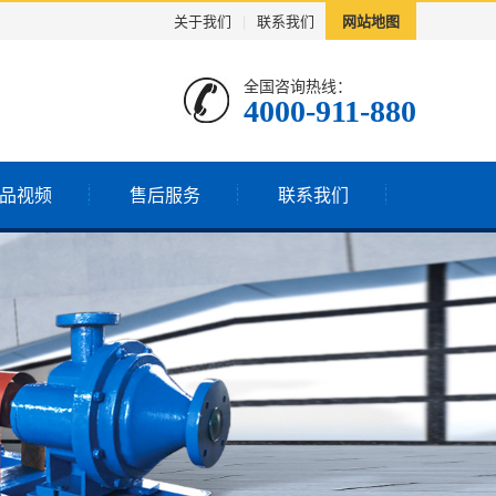
关于我们
|
联系我们
网站地图
全国咨询热线：
4000-911-880
品视频
售后服务
联系我们