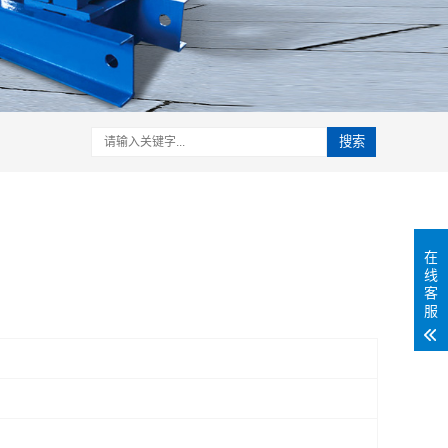
搜索
在
线
客
服