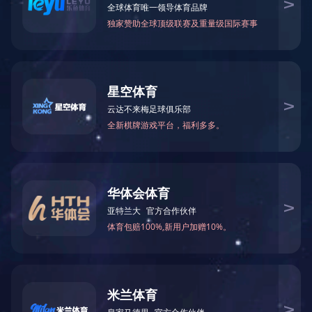
营业执照
泊头市盛唐制泵十分有限集团 备案表号： 固定电话： 4000-
911-880 传真号码：0317-8171515 企业邮箱：
158095345@qq.com IP地址：河南省沧州市泊头市工农业建
设区
微信营销扫